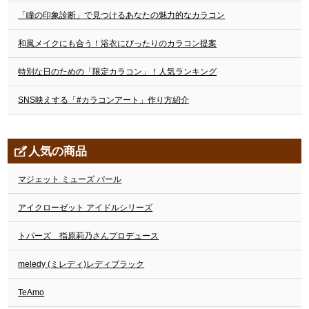
「瞳の印象診断」で見つけるあなたの魅力的なカラコン
和風メイクにも合う！浴衣にぴったりのカラコン提案
特別な日のための「限定カラコン」！人気ランキング
SNS映えする「#カラコンアート」作り方紹介
人気の商品
マジェット ミューズ パール
アイクローゼット アイドルシリーズ
トパーズ 指原莉乃さんプロデュース
meledy (ミレディ)レディブラック
TeAmo