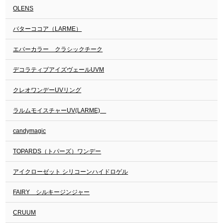
OLENS
バターココア（LARME）
エバーカラー クラシックチーク
デコラティブアイズヴェールUVM
クレオワンデーUVリング
ラルムモイスチャーUV(LARME)
candymagic
TOPARDS（トパーズ）ワンデー
アイクローゼット シリコーンハイドロゲル
FAIRY シルキージンジャー
CRUUM