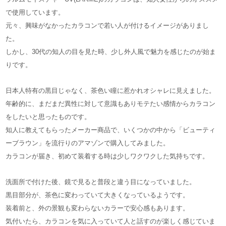
で使用しています。
元々、興味がなかったカラコンで若い人が付けるイメージがありまし
た。
しかし、30代の知人の目を見た時、少し外人風で魅力を感じたのが始ま
りです。
日本人特有の黒目じゃなく、茶色い瞳に惹かれオシャレに見えました。
年齢的に、まだまだ異性に対して意識もありモテたい感情からカラコン
をしたいと思ったものです。
知人に教えてもらったメーカー商品で、いくつかの中から「ビューティ
ーブラウン」を流行りのアマゾンで購入してみました。
カラコンが届き、初めて装着する時は少しワクワクした気持ちです。
洗面所で付けた後、鏡で見ると普段と違う目になっていました。
黒目部分が、茶色に変わっていて大きくなっているようです。
装着前と、外の景観も変わらないカラーで安心感もあります。
気付いたら、カラコンを気に入っていて人と話すのが楽しく感じていま