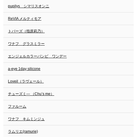
pupilys シマリスオンニ
ReVIA メルティモア
トパーズ（指原莉乃）
ワナフ グラスミラー
エンジェルカラーバンビ ワンデー
a-eye 1day silicone
Loveil（ラヴェール）
チューズミ― （Chu’s me）
ファルーム
ワナフ キムミンジュ
ラムリエ(ramurie)