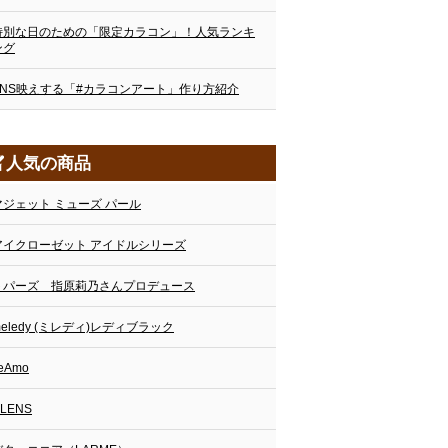
特別な日のための「限定カラコン」！人気ランキ
ング
SNS映えする「#カラコンアート」作り方紹介
人気の商品
マジェット ミューズ パール
アイクローゼット アイドルシリーズ
トパーズ 指原莉乃さんプロデュース
meledy (ミレディ)レディブラック
eAmo
LENS