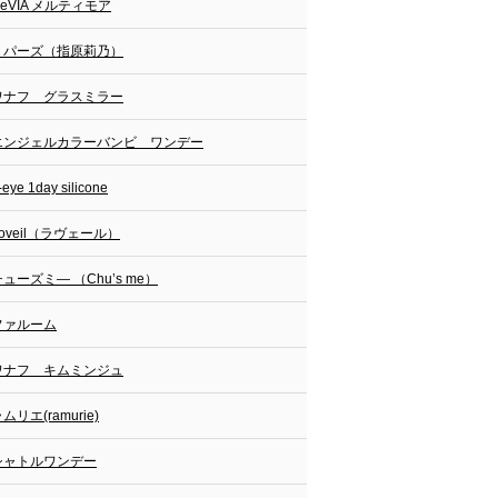
ReVIA メルティモア
トパーズ（指原莉乃）
ワナフ グラスミラー
エンジェルカラーバンビ ワンデー
-eye 1day silicone
oveil（ラヴェール）
ューズミ― （Chu’s me）
ファルーム
ワナフ キムミンジュ
ムリエ(ramurie)
シャトルワンデー