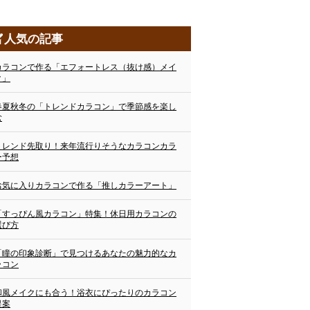
人気の記事
カラコンで作る「エフォートレス（抜け感）メイ
ク」
春夏秋冬の「トレンドカラコン」で季節感を楽し
む
トレンド先取り！来年流行りそうなカラコンカラ
ー予想
お気に入りカラコンで作る「推しカラーアート」
「すっぴん風カラコン」特集！休日用カラコンの
選び方
「瞳の印象診断」で見つけるあなたの魅力的なカ
ラコン
和風メイクにも合う！浴衣にぴったりのカラコン
提案