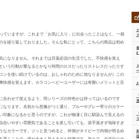
使っていますが、これまで「お気に入り」に出会ったことはなく、一箱
のを繰り返しておりました。そんな私にとって、こちらの商品は初め
気になりません。それまでは目薬必須の生活でした。不快感を覚え
という行動が重なるとかなり時間のロスだったりストレスだったりす
コンを使い続けているのは、おしゃれのために他なりませんが）この
爽快感を覚えます。カラコンヘビーユーザーには有難いメリットと言
に合わせて使えるよう、同シリーズの何色かは持ってはいるのです
になります。名前から想像がつく通り、ブルーやグレー寄りのカラー
い印象になるかと思うのですが、これが物凄く目に馴染んで見えるの
似合いやすい雰囲気であることを差し引いても、派手過ぎず地味すぎ
うなカラーです。ジッと見つめると、外側がネイビーで内側が明るめ
を置くことで、瞳が大きく見えるのも特徴です。加えて、今流行りの