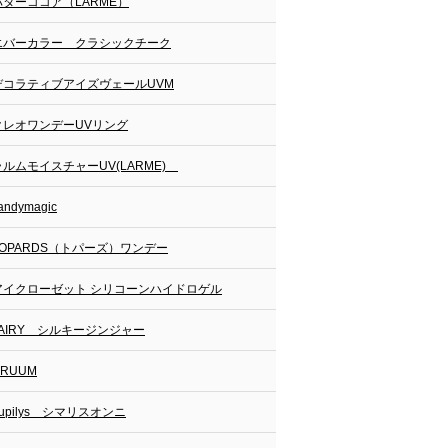
バターココア（LARME）
エバーカラー クラシックチーク
デコラティブアイズヴェールUVM
クレオワンデーUVリング
ラルムモイスチャーUV(LARME)
andymagic
TOPARDS（トパーズ）ワンデー
アイクローゼット シリコーンハイドロゲル
FAIRY シルキージンジャー
CRUUM
upilys シマリスオンニ